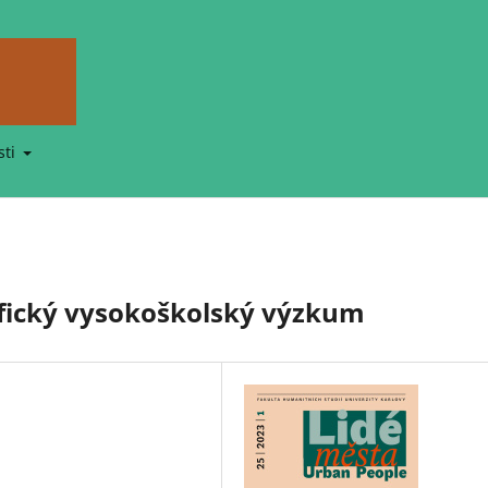
sti
ifický vysokoškolský výzkum