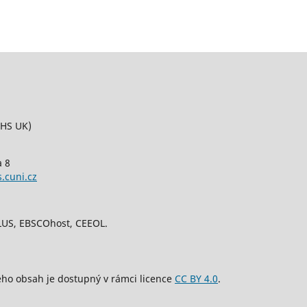
FHS UK)
a 8
.cuni.cz
PLUS, EBSCOhost, CEEOL.
eho obsah je dostupný v rámci licence
CC BY 4.0
.