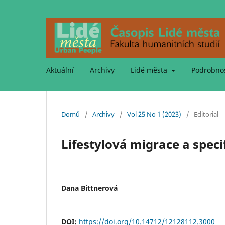
Aktuální
Archivy
Lidé města
Podrobno
Domů
/
Archivy
/
Vol 25 No 1 (2023)
/
Editorial
Lifestylová migrace a spec
Dana Bittnerová
DOI:
https://doi.org/10.14712/12128112.3000