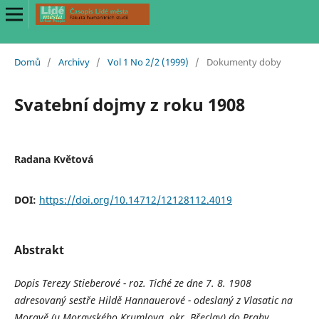
Domů
/
Archivy
/
Vol 1 No 2/2 (1999)
/
Dokumenty doby
Svatební dojmy z roku 1908
Radana Květová
DOI:
https://doi.org/10.14712/12128112.4019
Abstrakt
Dopis Terezy Stieberové - roz. Tiché ze dne 7. 8. 1908
adresovaný sestře Hildě Hannauerové - odeslaný z Vlasatic na
Moravě (u Moravského Krumlova, okr. Břeclav) do Prahy.