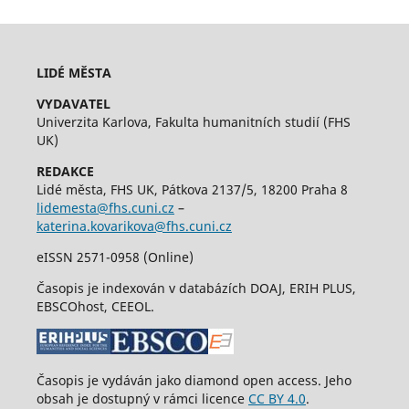
LIDÉ MĚSTA
VYDAVATEL
Univerzita Karlova, Fakulta humanitních studií (FHS
UK)
REDAKCE
Lidé města, FHS UK, Pátkova 2137/5, 18200 Praha 8
lidemesta@fhs.cuni.cz
–
katerina.kovarikova@fhs.cuni.cz
eISSN 2571-0958 (Online)
Časopis je indexován v databázích DOAJ, ERIH PLUS,
EBSCOhost, CEEOL.
Časopis je vydáván jako diamond open access. Jeho
obsah je dostupný v rámci licence
CC BY 4.0
.