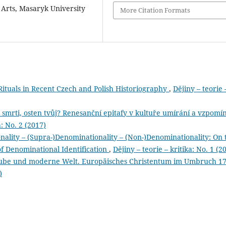
 Arts, Masaryk University
More Citation Formats
ituals in Recent Czech and Polish Historiography
,
Dějiny – teorie 
smrti, osten tvůj? Renesanční epitafy v kultuře umírání a vzpomí
a: No. 2 (2017)
ality – (Supra-)Denominationality – (Non-)Denominationality: On 
f Denominational Identification
,
Dějiny – teorie – kritika: No. 1 (2
be und moderne Welt. Europäisches Christentum im Umbruch 1
)