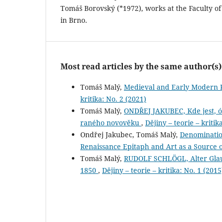
Tomáš Borovský (*1972), works at the Faculty of
in Brno.
Most read articles by the same author(s)
Tomáš Malý,
Medieval and Early Modern R
kritika: No. 2 (2021)
Tomáš Malý,
ONDŘEJ JAKUBEC, Kde jest, ó 
raného novověku
,
Dějiny – teorie – kritik
Ondřej Jakubec, Tomáš Malý,
Denomination
Renaissance Epitaph and Art as a Source o
Tomáš Malý,
RUDOLF SCHLÖGL, Alter Glau
1850
,
Dějiny – teorie – kritika: No. 1 (2015