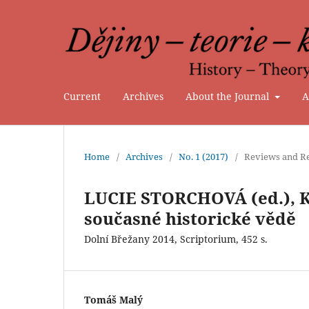
Current
Archives
About the Journal
A
Home
/
Archives
/
No. 1 (2017)
/
Reviews and Re
LUCIE STORCHOVÁ (ed.), K
současné historické vědě
Dolní Břežany 2014, Scriptorium, 452 s.
Tomáš Malý