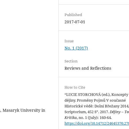
Published
2017-07-01
Issue
No. 1 (2017)
Section
Reviews and Reflections
How to Cite
“LUCIE STORCHOVÁ (ed.), Koncepty
dějiny. Proměny Pojmů V současné
Historické vědě: Dolní Břežany 2014
s, Masaryk University in
Scriptorium, 452 S”. 2017.
Dějiny – Te
Kritika
, no. 1 (July): 160-64.
https://doi.org/10.14712/24645370.27