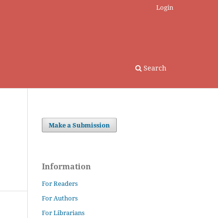
Login
Search
Make a Submission
Information
For Readers
For Authors
For Librarians