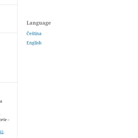
Language
Čeština
English
 a
,
orie –
82
.