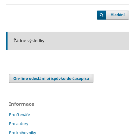
Hledání
Žádné výsledky
On-line odeslání příspěvku do časopisu
Informace
Pro čtenáře
Pro autory
Pro knihovníky