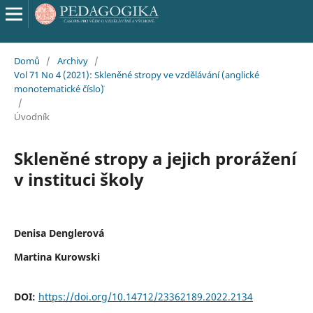
Domů
/
Archivy
/
Vol 71 No 4 (2021): Skleněné stropy ve vzdělávání (anglické
monotematické číslo¨)
/
Úvodník
Skleněné stropy a jejich prorážení
v instituci školy
Denisa Denglerová
Martina Kurowski
DOI:
https://doi.org/10.14712/23362189.2022.2134