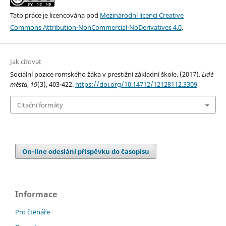
Tato práce je licencována pod
Mezinárodní licencí Creative
Commons Attribution-NonCommercial-NoDerivatives 4.0
.
Jak citovat
Sociální pozice romského žáka v prestižní základní škole. (2017).
Lidé
města
,
19
(3), 403-422.
https://doi.org/10.14712/12128112.3309
Citační formáty
On-line odeslání příspěvku do časopisu
Informace
Pro čtenáře