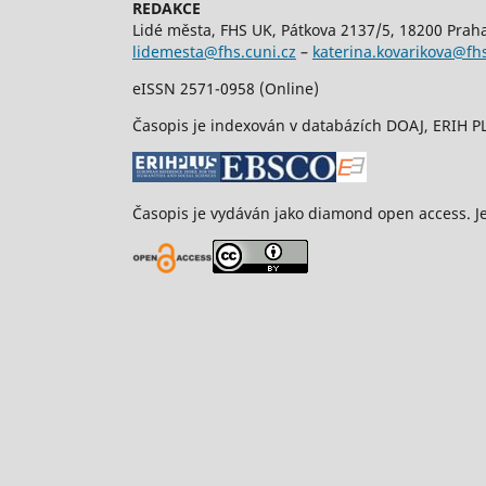
REDAKCE
Lidé města, FHS UK, Pátkova 2137/5, 18200 Prah
lidemesta@fhs.cuni.cz
–
katerina.kovarikova@fhs
eISSN 2571-0958 (Online)
Časopis je indexován v databázích DOAJ, ERIH 
Časopis je vydáván jako diamond open access. J