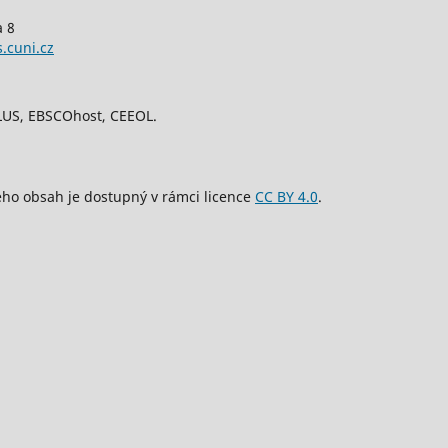
a 8
.cuni.cz
PLUS, EBSCOhost, CEEOL.
eho obsah je dostupný v rámci licence
CC BY 4.0
.