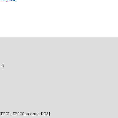
UK)
 CEEOL, EBSCOhost and DOAJ