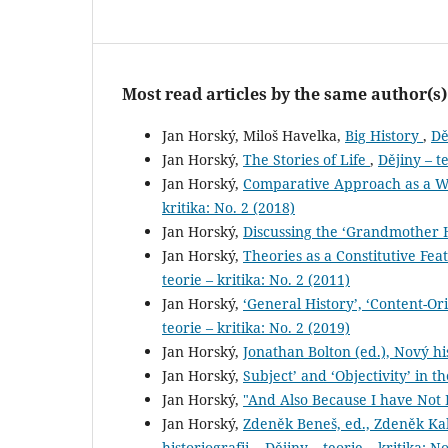
Most read articles by the same author(s)
Jan Horský, Miloš Havelka,
Big History
,
Dě
Jan Horský,
The Stories of Life
,
Dějiny – te
Jan Horský,
Comparative Approach as a Wa
kritika: No. 2 (2018)
Jan Horský,
Discussing the ‘Grandmother 
Jan Horský,
Theories as a Constitutive Fea
teorie – kritika: No. 2 (2011)
Jan Horský,
‘General History’, ‘Content-Or
teorie – kritika: No. 2 (2019)
Jan Horský,
Jonathan Bolton (ed.), Nový h
Jan Horský,
Subject’ and ‘Objectivity’ in 
Jan Horský,
"And Also Because I have Not 
Jan Horský,
Zdeněk Beneš, ed., Zdeněk Kal
historiografii.
,
Dějiny – teorie – kritika: No