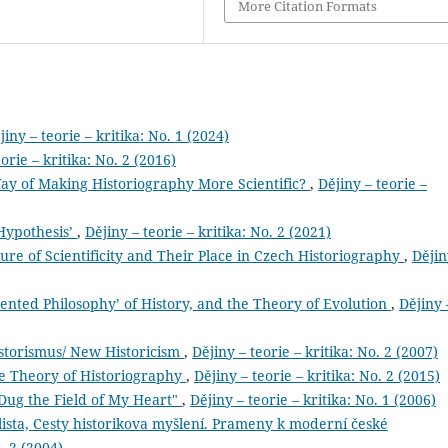
More Citation Formats
jiny – teorie – kritika: No. 1 (2024)
orie – kritika: No. 2 (2016)
y of Making Historiography More Scientific?
,
Dějiny – teorie –
Hypothesis’
,
Dějiny – teorie – kritika: No. 2 (2021)
ture of Scientificity and Their Place in Czech Historiography
,
Dějin
iented Philosophy’ of History, and the Theory of Evolution
,
Dějiny 
istorismus/ New Historicism
,
Dějiny – teorie – kritika: No. 2 (2007)
the Theory of Historiography
,
Dějiny – teorie – kritika: No. 2 (2015)
Dug the Field of My Heart"
,
Dějiny – teorie – kritika: No. 1 (2006)
ista, Cesty historikova myšlení. Prameny k moderní české
. 2 (2004)