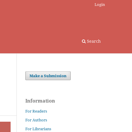
Login
Search
Make a Submission
Information
For Readers
For Authors
For Librarians