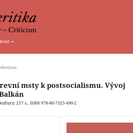
bout
flections
evní msty k postsocialismu. Vývoj
 Balkán
ltury, 217 s., ISBN 978-80-7325-490-2