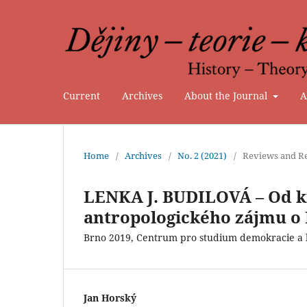
Current
Archives
About the Journal
A
Home
/
Archives
/
No. 2 (2021)
/
Reviews and Re
LENKA J. BUDILOVÁ – Od kr
antropologického zájmu o
Brno 2019, Centrum pro studium demokracie a ku
Jan Horský