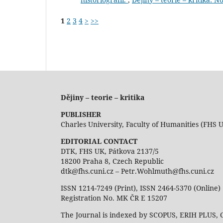
1
2
3
4
>
>>
Dějiny – teorie – kritika
PUBLISHER
Charles University, Faculty of Humanities (FHS 
EDITORIAL CONTACT
DTK, FHS UK, Pátkova 2137/5
18200 Praha 8, Czech Republic
dtk@fhs.cuni.cz – Petr.Wohlmuth@fhs.cuni.cz
ISSN 1214-7249 (Print), ISSN 2464-5370 (Online)
Registration No. MK ČR E 15207
The Journal is indexed by SCOPUS, ERIH PLUS,