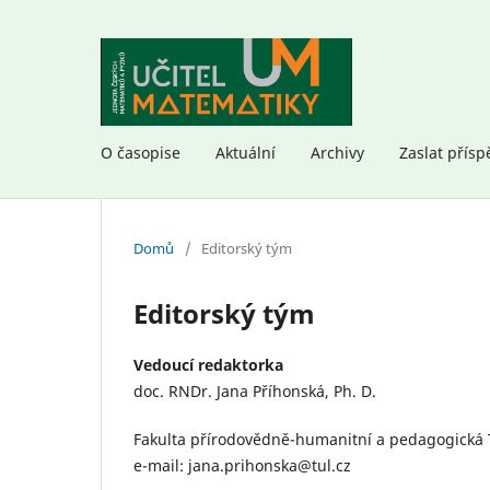
O časopise
Aktuální
Archivy
Zaslat přísp
Domů
/
Editorský tým
Editorský tým
Vedoucí redaktorka
doc. RNDr. Jana Příhonská, Ph. D.
Fakulta přírodovědně-humanitní a pedagogická T
e-mail: jana.prihonska@tul.cz