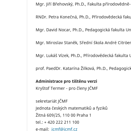
Mgr. Jiří Břehovský, Ph.D., Fakulta přírodovědně
RNDr. Petra Konečná, Ph.D., Přírodovědecká faku
Mgr. David Nocar, Ph.D., Pedagogická fakulta U
Mgr. Miroslav Staněk, Sřední škola André Citröe
Mgr. Lukáš Vízek, Ph.D., Přírodovědecká fakulta 
prof. PaedDr. Katarína Žilková, Ph.D., Pedagogick
Administrace pro tištěnu verzi
Kryštof Termer - pro členy JČMF
sekretariát JČMF
Jednota českých matematiků a fyziků
Žitná 609/25, 110 00 Praha 1
tel.: + 420 222 211 100
e-mail:
jcmf@jcmf.cz