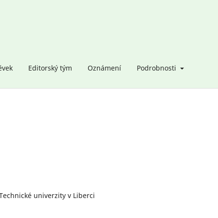
ěvek
Editorský tým
Oznámení
Podrobnosti
echnické univerzity v Liberci