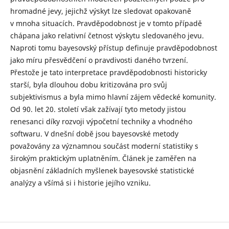
hromadné jevy, jejichž výskyt lze sledovat opakovaně
v mnoha situacích. Pravděpodobnost je v tomto případě
chápana jako relativní četnost výskytu sledovaného jevu.
Naproti tomu bayesovský přístup definuje pravděpodobnost
jako míru přesvědčení o pravdivosti daného tvrzení.
Přestože je tato interpretace pravděpodobnosti historicky
starší, byla dlouhou dobu kritizována pro svůj
subjektivismus a byla mimo hlavní zájem vědecké komunity.
Od 90. let 20. století však zažívají tyto metody jistou
renesanci díky rozvoji výpočetní techniky a vhodného
softwaru. V dnešní době jsou bayesovské metody
považovány za významnou součást moderní statistiky s
širokým praktickým uplatněním. Článek je zaměřen na
objasnění základních myšlenek bayesovské statistické
analýzy a všímá si i historie jejího vzniku.