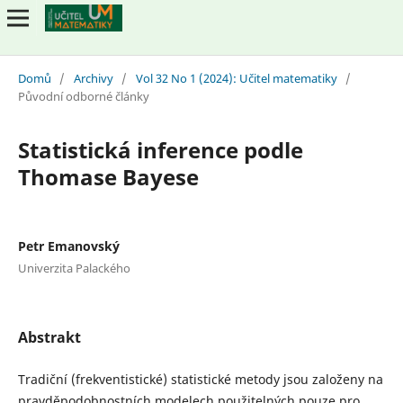
Domů
/
Archivy
/
Vol 32 No 1 (2024): Učitel matematiky
/
Původní odborné články
Statistická inference podle
Thomase Bayese
Petr Emanovský
Univerzita Palackého
Abstrakt
Tradiční (frekventistické) statistické metody jsou založeny na
pravděpodobnostních modelech použitelných pouze pro