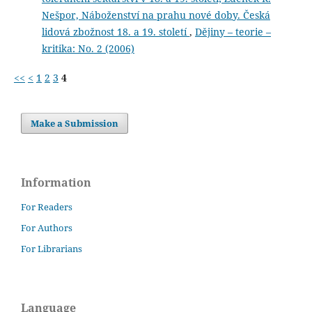
Nešpor, Náboženství na prahu nové doby. Česká
lidová zbožnost 18. a 19. století
,
Dějiny – teorie –
kritika: No. 2 (2006)
<<
<
1
2
3
4
Make a Submission
Information
For Readers
For Authors
For Librarians
Language