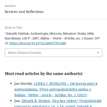
Section
Reviews and Reflections
How to Cite
“Zdeněk Vašíček, Archeologie, Historie, Minulost: Praha 2006,
Karolinum, 158 S”. 2007.
Dějiny – Teorie – Kritika
, no. 1 (June): 107-
12.
https://doi.org/10.14712/24645370.2448
.
More Citation Formats
Most read articles by the same author(s)
Jan Horský,
LENKA J. BUDILOVÁ – Od krevní msty k
postsocialismu. Vývoj antropologického zájmu o
Balkán
,
Dějiny – teorie – kritika: No. 2 (2021)
Jan,
Zdeněk R. Nešpor, Víra bez církve? Východočeské
toleranční sektářství v 18. a 19. století; Zdeněk R.