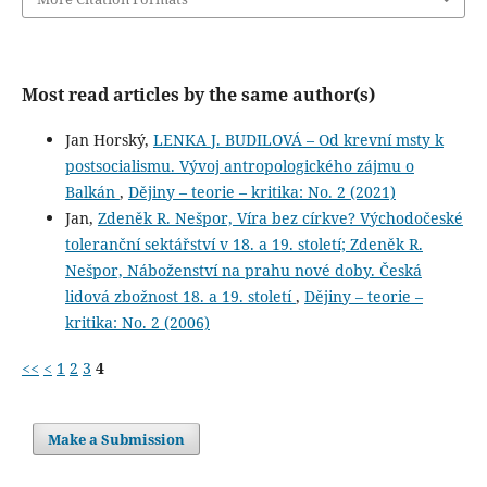
Most read articles by the same author(s)
Jan Horský,
LENKA J. BUDILOVÁ – Od krevní msty k
postsocialismu. Vývoj antropologického zájmu o
Balkán
,
Dějiny – teorie – kritika: No. 2 (2021)
Jan,
Zdeněk R. Nešpor, Víra bez církve? Východočeské
toleranční sektářství v 18. a 19. století; Zdeněk R.
Nešpor, Náboženství na prahu nové doby. Česká
lidová zbožnost 18. a 19. století
,
Dějiny – teorie –
kritika: No. 2 (2006)
<<
<
1
2
3
4
Make a Submission