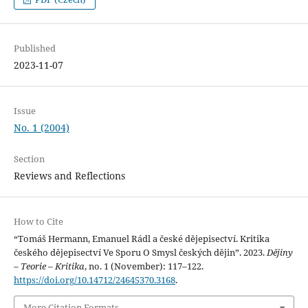
Published
2023-11-07
Issue
No. 1 (2004)
Section
Reviews and Reflections
How to Cite
“Tomáš Hermann, Emanuel Rádl a české dějepisectví. Kritika
českého dějepisectví Ve Sporu O Smysl českých dějin”. 2023.
Dějiny
– Teorie – Kritika
, no. 1 (November): 117–122.
https://doi.org/10.14712/24645370.3168
.
More Citation Formats