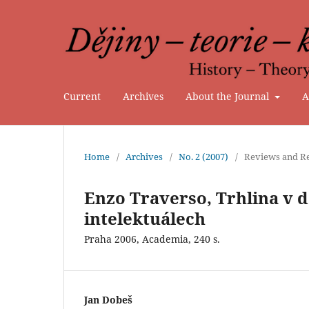
Current
Archives
About the Journal
A
Home
/
Archives
/
No. 2 (2007)
/
Reviews and Re
Enzo Traverso, Trhlina v d
intelektuálech
Praha 2006, Academia, 240 s.
Jan Dobeš