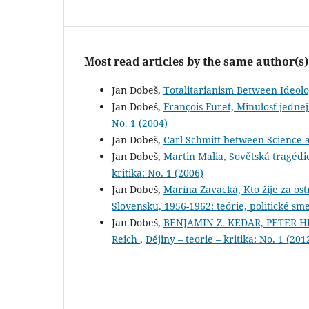
Most read articles by the same author(s)
Jan Dobeš,
Totalitarianism Between Ideo
Jan Dobeš,
François Furet, Minulosť jednej
No. 1 (2004)
Jan Dobeš,
Carl Schmitt between Science
Jan Dobeš,
Martin Malia, Sovětská tragédi
kritika: No. 1 (2006)
Jan Dobeš,
Marína Zavacká, Kto žije za o
Slovensku, 1956-1962: teórie, politické s
Jan Dobeš,
BENJAMIN Z. KEDAR, PETER HERD
Reich
,
Dějiny – teorie – kritika: No. 1 (201