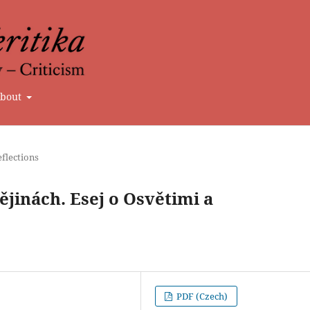
bout
flections
ějinách. Esej o Osvětimi a
PDF (Czech)