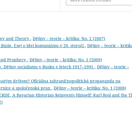
More Citation Formats
logy and Theory
,
Dějiny – teorie – kritika: No. 2 (2007)
 ilúzie. Esej o idei komunizmu v 20. storočí
,
Dějiny – teorie – kritik
 and Prophecy
,
Dějiny – teorie – kritika: No. 1 (2009)
e. Dějiny socialismu v Rusku v letech 1917–1991
,
Dějiny – teorie –
stnatým drôtom? Oficiálna zahraničnopolitická propaganda na
mernice a spoločenská prax
,
Dějiny – teorie – kritika: No. 1 (2008)
E, A Bavarian Historian Reinvents Himself: Karl Bosl and the T
2)