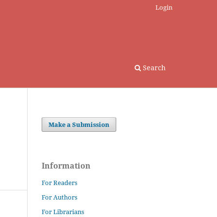
Login
Search
Make a Submission
Information
For Readers
For Authors
For Librarians