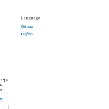
Language
Čeština
English
Esej O
6,
e –
73
.