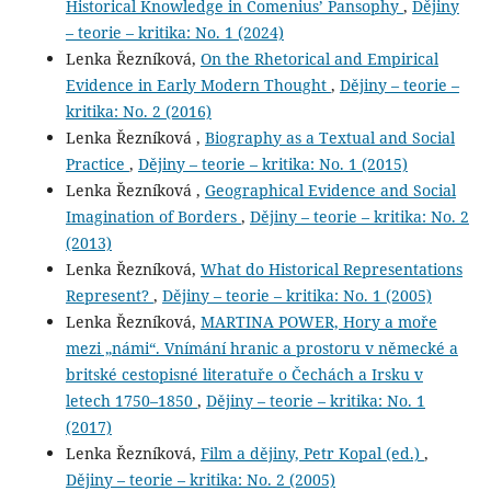
Historical Knowledge in Comenius’ Pansophy
,
Dějiny
– teorie – kritika: No. 1 (2024)
Lenka Řezníková,
On the Rhetorical and Empirical
Evidence in Early Modern Thought
,
Dějiny – teorie –
kritika: No. 2 (2016)
Lenka Řezníková ,
Biography as a Textual and Social
Practice
,
Dějiny – teorie – kritika: No. 1 (2015)
Lenka Řezníková ,
Geographical Evidence and Social
Imagination of Borders
,
Dějiny – teorie – kritika: No. 2
(2013)
Lenka Řezníková,
What do Historical Representations
Represent?
,
Dějiny – teorie – kritika: No. 1 (2005)
Lenka Řezníková,
MARTINA POWER, Hory a moře
mezi „námi“. Vnímání hranic a prostoru v německé a
britské cestopisné literatuře o Čechách a Irsku v
letech 1750–1850
,
Dějiny – teorie – kritika: No. 1
(2017)
Lenka Řezníková,
Film a dějiny, Petr Kopal (ed.)
,
Dějiny – teorie – kritika: No. 2 (2005)