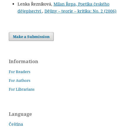
Lenka Řezníková,
Milan Řepa, Poetika českého
dějepisectví
,
Dějiny – teorie – kritika: No. 2 (2006)
Make a Submission
Information
For Readers
For Authors
For Librarians
Language
Čeština