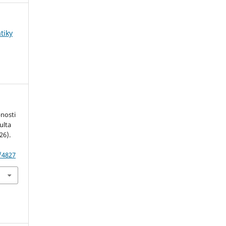
tiky
nosti
ulta
26).
w/4827