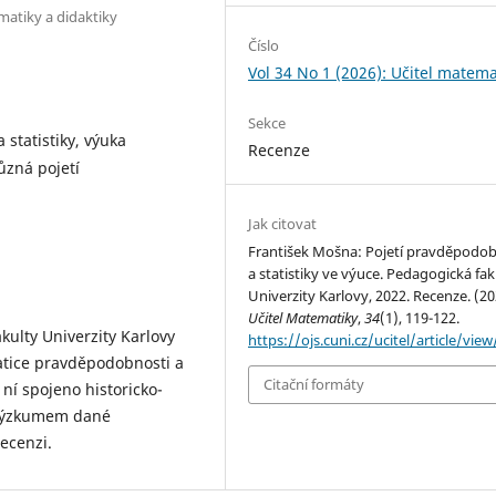
matiky a didaktiky
Číslo
Vol 34 No 1 (2026): Učitel matema
Sekce
 statistiky, výuka
Recenze
ůzná pojetí
Jak citovat
František Mošna: Pojetí pravděpodob
a statistiky ve výuce. Pedagogická fak
Univerzity Karlovy, 2022. Recenze. (20
Učitel Matematiky
,
34
(1), 119-122.
kulty Univerzity Karlovy
https://ojs.cuni.cz/ucitel/article/vie
atice pravděpodobnosti a
Citační formáty
 ní spojeno historicko-
m výzkumem dané
recenzi.