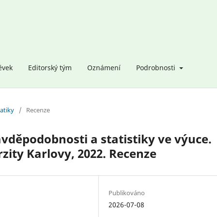
ěvek
Editorský tým
Oznámení
Podrobnosti
atiky
/
Recenze
avděpodobnosti a statistiky ve výuce.
zity Karlovy, 2022. Recenze
Publikováno
2026-07-08