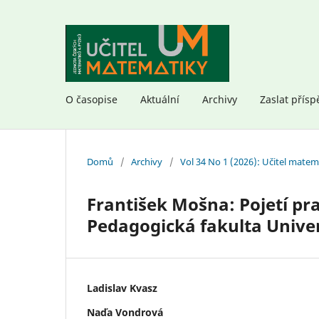
O časopise
Aktuální
Archivy
Zaslat přísp
Domů
/
Archivy
/
Vol 34 No 1 (2026): Učitel matem
František Mošna: Pojetí pr
Pedagogická fakulta Univer
Ladislav Kvasz
Naďa Vondrová