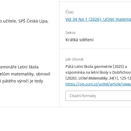
Číslo
Vol 34 No 1 (2026): Učitel matema
 učitele, SPŠ Česká Lípa,
Sekce
Krátká sdělení
Jak citovat
Pátá Letní škola geometrie (2025) a
semináře Letní škola
vzpomínka na letní školy v Dobřichovi
telům matematiky, obnovil
(2026).
Učitel Matematiky
,
34
(1), 125-12
ti pátého výročí je tedy
https://ojs.cuni.cz/ucitel/article/vie
Citační formáty