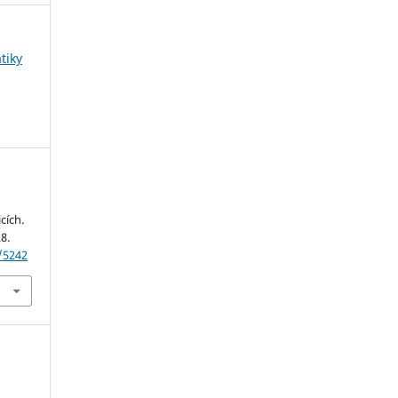
tiky
cích.
8.
w/5242