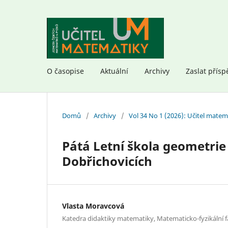
O časopise
Aktuální
Archivy
Zaslat přísp
Domů
/
Archivy
/
Vol 34 No 1 (2026): Učitel matem
Pátá Letní škola geometrie 
Dobřichovicích
Vlasta Moravcová
Katedra didaktiky matematiky, Matematicko-fyzikální fa