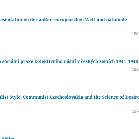
sentationen der außer- europäischen Welt und nationale
150
 sociální praxe kolektivního násilí v českých zemích 1944–1946
153
ist Style. Communist Czechoslovakia and the Science of Desire
157
 dějiny