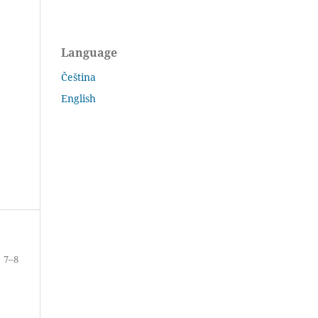
Language
Čeština
English
7–8