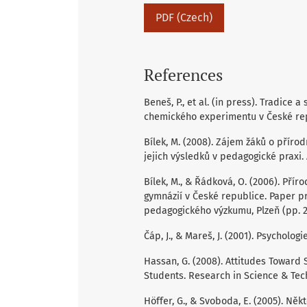
PDF (Czech)
References
Beneš, P., et al. (in press). Tradi
chemického experimentu v České repu
Bílek, M. (2008). Zájem žáků o přír
jejich výsledků v pedagogické praxi. 
Bílek, M., & Řádková, O. (2006). Přír
gymnázií v České republice. Paper p
pedagogického výzkumu, Plzeň (pp. 2
Čáp, J., & Mareš, J. (2001). Psychologi
Hassan, G. (2008). Attitudes Toward
Students. Research in Science & Tech
Höffer, G., & Svoboda, E. (2005). Ně