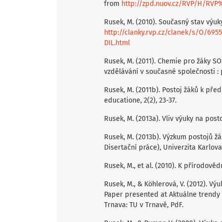
from
http://zpd.nuov.cz/RVP/H/RVP
Rusek, M. (2010). Současný stav výuky
http://clanky.rvp.cz/clanek/s/O/
DIL.html
Rusek, M. (2011). Chemie pro žáky 
vzdělávání v současné společnosti : p
Rusek, M. (2011b). Postoj žáků k př
educatione, 2(2), 23-37.
Rusek, M. (2013a). Vliv výuky na posto
Rusek, M. (2013b). Výzkum postojů žá
Disertační práce), Univerzita Karlova
Rusek, M., et al. (2010). K přírodov
Rusek, M., & Köhlerová, V. (2012). 
Paper presented at Aktuálne trendy 
Trnava: TU v Trnavě, PdF.