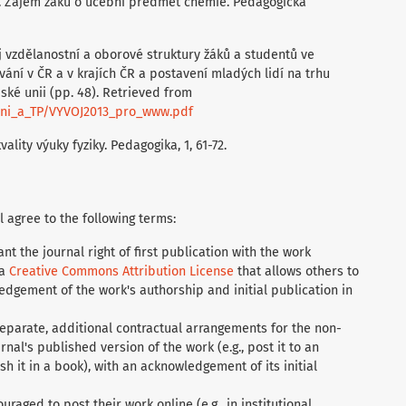
9). Zájem žáků o učební předmět chemie. Pedagogická
ývoj vzdělanostní a oborové struktury žáků a studentů ve
ní v ČR a v krajích ČR a postavení mladých lidí na trhu
ské unii (pp. 48). Retrieved from
ani_a_TP/VYVOJ2013_pro_www.pdf
ality výuky fyziky. Pedagogika, 1, 61-72.
l agree to the following terms:
nt the journal right of first publication with the work
 a
Creative Commons Attribution License
that allows others to
dgement of the work's authorship and initial publication in
separate, additional contractual arrangements for the non-
rnal's published version of the work (e.g., post it to an
ish it in a book), with an acknowledgement of its initial
aged to post their work online (e.g., in institutional