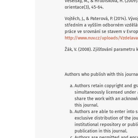
Veselský, M., & Hrubišková, H. (200
orientace(3), 45-64.
Vojtěch, J., & Paterová, P. (2014). V
středním a vyšším odborném vzdělává
práce ve srovnání se stavem v Evrop
http://www.nuv.cz/uploads/Vzdelav
Žák, V. (2008). Zjišťování parametru kv
Authors who publish with this journa
Authors retain copyright and gra
simultaneously licensed under
share the work with an acknowle
this journal.
Authors are able to enter into 
exclusive distribution of the jou
institutional repository or publ
publication in this journal.
Authors are permitted and encour