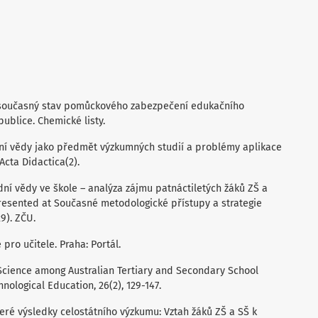
ce a současný stav pomůckového zabezpečení edukačního
blice. Chemické listy.
odní vědy jako předmět výzkumných studií a problémy aplikace
Acta Didactica(2).
odní vědy ve škole – analýza zájmu patnáctiletých žáků ZŠ a
resented at Současné metodologické přístupy a strategie
9). ZČU.
e pro učitele. Praha: Portál.
 Science among Australian Tertiary and Secondary School
nological Education, 26(2), 129-147.
které výsledky celostátního výzkumu: Vztah žáků ZŠ a SŠ k