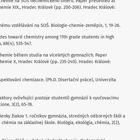
ka chemie na SOŠ nechemického směru. Paper presented at
hemie XIX., Hradec Králové (pp. 200-206). Hradec Králové:
ědnému vzdělávání na SOŠ. Biologie-chemie-zeměpis, 1, 19-26.
titudes toward chemistry among 11th grade students in high
 88(4), 535-547.
 chemie během studia na víceletých gymnaziích. Paper
hemie X, Hradec Králové (pp. 235-240). Hradec Králové:
spektování chemizace. (Ph.D. Disertační práce), Univerzita
 Faktory ovlivňující postoje studentů gymnázií k vyučovacímu
one, 3(2), 65-78.
mienky žiakov 1. ročníkov gymnázia, stredných odborných škôl a
hémia na základnej škole. Biológia, ekológia, chémia, 2(2),