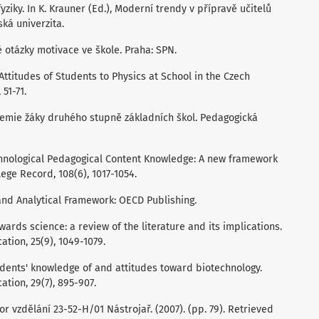
ziky. In K. Krauner (Ed.), Moderní trendy v přípravě učitelů
ská univerzita.
ké otázky motivace ve škole. Praha: SPN.
d Attitudes of Students to Physics at School in the Czech
 51-71.
 chemie žáky druhého stupně základních škol. Pedagogická
 Technological Pedagogical Content Knowledge: A new framework
ege Record, 108(6), 1017-1054.
and Analytical Framework: OECD Publishing.
towards science: a review of the literature and its implications.
ation, 25(9), 1049-1079.
students' knowledge of and attitudes toward biotechnology.
ation, 29(7), 895-907.
 vzdělání 23-52-H/01 Nástrojař. (2007). (pp. 79). Retrieved