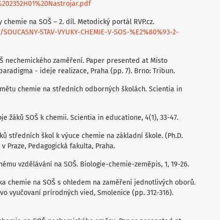
%202352H01%20Nastrojar.pdf
 chemie na SOŠ – 2. díl. Metodický portál RVP.cz.
6955/SOUCASNY-STAV-VYUKY-CHEMIE-V-SOS-%E2%80%93-2-
SOŠ nechemického zaměření. Paper presented at Místo
aradigma - ideje realizace, Praha (pp. 7). Brno: Tribun.
edmětu chemie na středních odborných školách. Scientia in
je žáků SOŠ k chemii. Scientia in educatione, 4(1), 33-47.
ků středních škol k výuce chemie na základní škole. (Ph.D.
 v Praze, Pedagogická fakulta, Praha.
ědnému vzdělávání na SOŠ. Biologie-chemie-zeměpis, 1, 19-26.
Výuka chemie na SOŠ s ohledem na zaměření jednotlivých oborů.
vo vyučovaní prírodných vied, Smolenice (pp. 312-316).