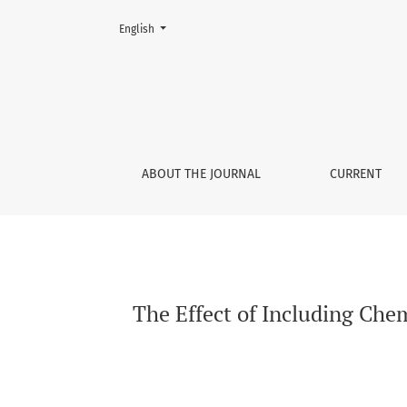
Change the language. The current language is:
English
The Effect of Including Chemistry Education 
ABOUT THE JOURNAL
CURRENT
The Effect of Including Che