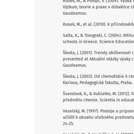
Rusek, M., & Pumpr, V. (2009). Výu
Výzkum, teorie a praxe v didaktice c
Gaudeamus.
Rusek, M., et al. (2010). K přírodov
Salta, K., & Tzougraki, C. (2004). At
schools in Greece. Science Education,
Škoda, J. (2001). Trendy oblíbenosti
presented at Aktuální otázky výuky c
Gaudeamus.
Škoda, J. (2003). Od chemofobie k re
Karlova, Pedagogická fakulta, Praha.
Švandová, K., & Kubiatko, M. (2012).
předmětu chemie. Scientia in educati
Veselský, M. (1997). Postoje a pripo
učilíšť k obsahu učebného predmetu c
24-25.