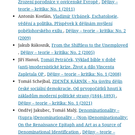
Zrození porodnice v osvícenské Evropě
,
Dějiny –
teorie – kritika: No. 1 (2011)
Antonín Kostlán,
Vladimír Urbánek, Eschatologie,
vědění a politika. Příspěvek k dějinám myšlení
pobělohorského exilu
,
Dějiny – teorie – kritika: No. 2
(2009)
Jakub Rákosník,
From the Shiftless to the Unemployed
,
Dějiny – teorie – kritika: No. 2 (2005)
Jiří Hanuš,
Tomáš Petráček, Výklad bible v době
(anti-)modernistické krize. Život a dílo Vincenta
Zapletala OP
,
Dějiny – teorie – kritika: No. 1 (2008)
Tomáš Schejbal,
ZDENĚK KÁRNÍK – Na úsvitu dějin
české sociální demokracie. Od prvopočátků hnutí k
základům moderní politické strany (1844–1893)
,
Dějiny – teorie – kritika: No. 1 (2021)
Ondřej Jakubec, Tomáš Malý,
Denominationality –
(Supra-)Denominationality – (Non-)Denominationality:
On the Renaissance Epitaph and Art as a Source of
Denominational Identification
,
Dějiny – teorie –