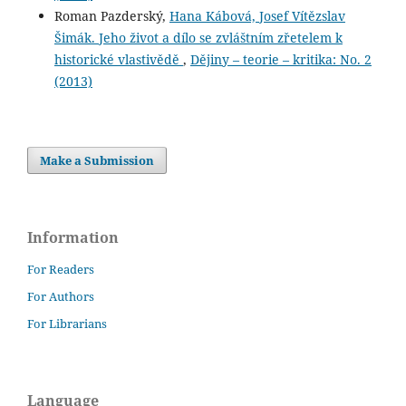
Roman Pazderský,
Hana Kábová, Josef Vítězslav
Šimák. Jeho život a dílo se zvláštním zřetelem k
historické vlastivědě
,
Dějiny – teorie – kritika: No. 2
(2013)
Make a Submission
Information
For Readers
For Authors
For Librarians
Language