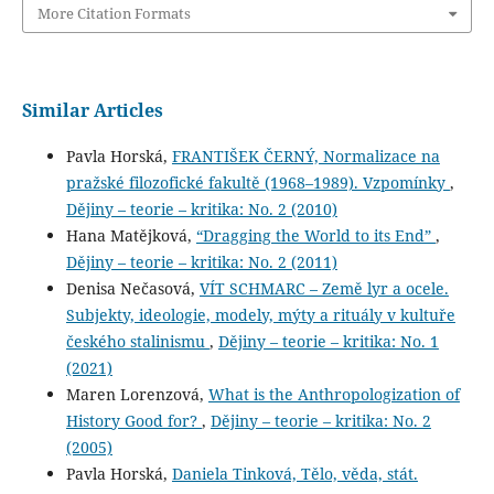
More Citation Formats
Similar Articles
Pavla Horská,
FRANTIŠEK ČERNÝ, Normalizace na
pražské filozofické fakultě (1968–1989). Vzpomínky
,
Dějiny – teorie – kritika: No. 2 (2010)
Hana Matějková,
“Dragging the World to its End”
,
Dějiny – teorie – kritika: No. 2 (2011)
Denisa Nečasová,
VÍT SCHMARC – Země lyr a ocele.
Subjekty, ideologie, modely, mýty a rituály v kultuře
českého stalinismu
,
Dějiny – teorie – kritika: No. 1
(2021)
Maren Lorenzová,
What is the Anthropologization of
History Good for?
,
Dějiny – teorie – kritika: No. 2
(2005)
Pavla Horská,
Daniela Tinková, Tělo, věda, stát.