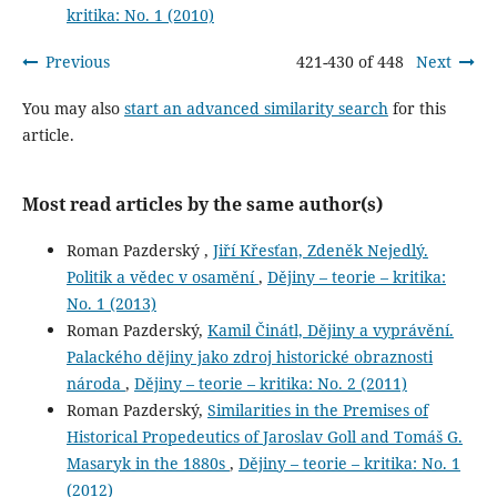
kritika: No. 1 (2010)
Previous
421-430 of 448
Next
You may also
start an advanced similarity search
for this
article.
Most read articles by the same author(s)
Roman Pazderský ,
Jiří Křesťan, Zdeněk Nejedlý.
Politik a vědec v osamění
,
Dějiny – teorie – kritika:
No. 1 (2013)
Roman Pazderský,
Kamil Činátl, Dějiny a vyprávění.
Palackého dějiny jako zdroj historické obraznosti
národa
,
Dějiny – teorie – kritika: No. 2 (2011)
Roman Pazderský,
Similarities in the Premises of
Historical Propedeutics of Jaroslav Goll and Tomáš G.
Masaryk in the 1880s
,
Dějiny – teorie – kritika: No. 1
(2012)