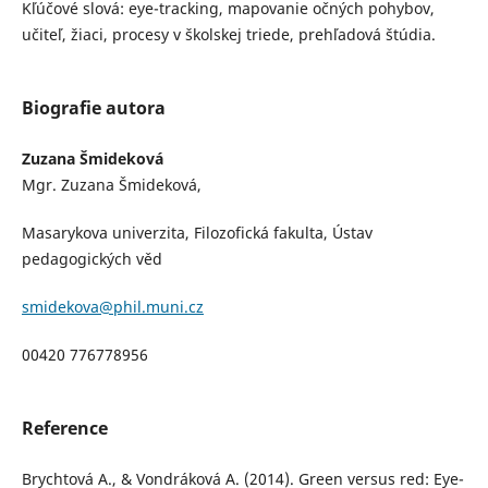
Kľúčové slová: eye-tracking, mapovanie očných pohybov,
učiteľ, žiaci, procesy v školskej triede, prehľadová štúdia.
Biografie autora
Zuzana Šmideková
Mgr. Zuzana Šmideková,
Masarykova univerzita, Filozofická fakulta, Ústav
pedagogických věd
smidekova@phil.muni.cz
00420 776778956
Reference
Brychtová A., & Vondráková A. (2014). Green versus red: Eye-