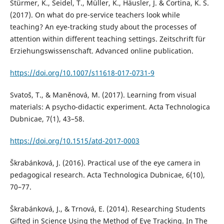
Stürmer, K., Seidel, T., Müller, K., Häusler, J. & Cortina, K. S.
(2017). On what do pre-service teachers look while
teaching? An eye-tracking study about the processes of
attention within different teaching settings. Zeitschrift für
Erziehungswissenschaft. Advanced online publication.
https://doi.org/10.1007/s11618-017-0731-9
Svatoš, T., & Maněnová, M. (2017). Learning from visual
materials: A psycho-didactic experiment. Acta Technologica
Dubnicae, 7(1), 43–58.
https://doi.org/10.1515/atd-2017-0003
Škrabánková, J. (2016). Practical use of the eye camera in
pedagogical research. Acta Technologica Dubnicae, 6(10),
70–77.
Škrabánková, J., & Trnová, E. (2014). Researching Students
Gifted in Science Using the Method of Eye Tracking. In The