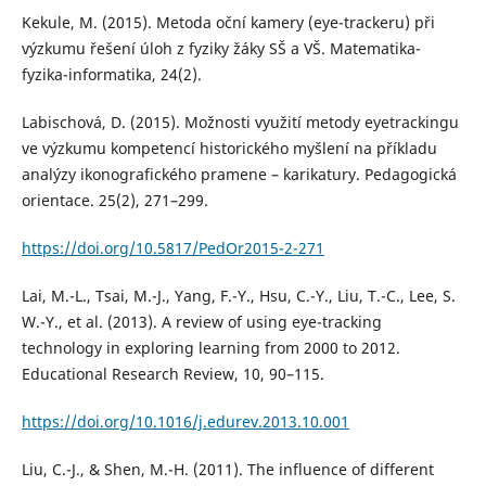
Kekule, M. (2015). Metoda oční kamery (eye-trackeru) při
výzkumu řešení úloh z fyziky žáky SŠ a VŠ. Matematika-
fyzika-informatika, 24(2).
Labischová, D. (2015). Možnosti využití metody eyetrackingu
ve výzkumu kompetencí historického myšlení na příkladu
analýzy ikonografického pramene – karikatury. Pedagogická
orientace. 25(2), 271–299.
https://doi.org/10.5817/PedOr2015-2-271
Lai, M.-L., Tsai, M.-J., Yang, F.-Y., Hsu, C.-Y., Liu, T.-C., Lee, S.
W.-Y., et al. (2013). A review of using eye-tracking
technology in exploring learning from 2000 to 2012.
Educational Research Review, 10, 90–115.
https://doi.org/10.1016/j.edurev.2013.10.001
Liu, C.-J., & Shen, M.-H. (2011). The influence of different