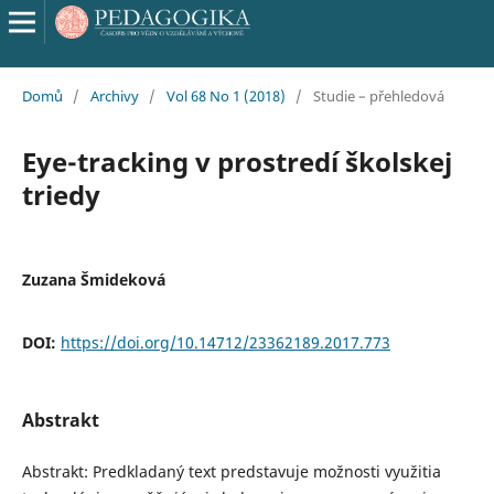
Domů
/
Archivy
/
Vol 68 No 1 (2018)
/
Studie – přehledová
Eye-tracking v prostredí školskej
triedy
Zuzana Šmideková
DOI:
https://doi.org/10.14712/23362189.2017.773
Abstrakt
Abstrakt: Predkladaný text predstavuje možnosti využitia