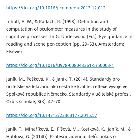
https://doi.org/10.1016/j.compedu.2013.12.012
Inhoff, A. W., & Radach, R. (1998). Definition and
computation of oculomotor measures in the study of
cognitive processes. In G. Underwood (Ed.), Eye guidance in
reading and scene per-ception (pp. 29–53). Amsterdam:
Elsevier.
https://doi.org/10.1016/B978-008043361-5/50003-1
Janík, M., Pešková, K., & Janík, T. (2014). Standardy pro
učitelské vzdělávání jako cesta ke kvalitě: reflexe vývoje ve
Spolkové republice Německo. Standardy v učitelské profesi.
Orbis scholae, 8(3), 47–70.
https://doi.org/10.14712/23363177.2015.57
Janík, T., Minaříková, E., Píšová, M., Kostková, K., Janík, M., &
Hublová, G. (2014b). Profesní vidění učitelů: pokus o