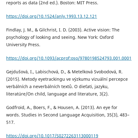
reports as data (2nd ed.). Boston: MIT Press.
https://doi.org/10.1524/anly.1993.13.12.121
Findlay, J. M., & Gilchrist, I. D. (2003). Active vision: The
psychology of looking and seeing. New York: Oxford
University Press.
https://doi.org/10.1093/acprof:oso/9780198524793.001.0001
Gejdušová, I., Labischová, D., & Metelková Svobodová, R.
(2015). Metody eyetrackingu ve výzkumu vizuální percepce
verbálních a neverbálních textů. O dieťati, jazyku,
literatúre/On child, language and literature, 3(2).
Godfroid, A., Boers, F., & Housen, A. (2013). An eye for
words. Studies in Second Language Acquisition, 35(3), 483–
517.
https://doi.org/10.1017/S0272263113000119