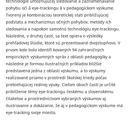
technológie umožňujúcej sledovanie a zaznamenávanie
pohybu očí â eye-trackingu â v pedagogickom výskume.
Tvorený je kombináciou teoretickej stati približujúcej
podstatu a mechanizmus očných pohybov, metódy ich
sledovania a napokon samotnú technológiu eye-trackingu.
Následne, v druhej časti, sa text opiera o výsledky
prehľadovej štúdie, ktoré sú prezentované dvojstupňovo. V
prvom kole bolo identifi kovaných 94 zahraničných
empirických výskumných správ z oblasti pedagogiky a
následne je formou ilustračných príkladov bližšie
predstavená jedna z oblastí výskumu, a to výskumy
realizované priamo v prostredí školskej triedy počas
prebiehajúcej reálnej výuky. Cieľom oboch častí je určité
priblíženie témy eye-trackingu českému a slovenskému
čitateľovi a prostredníctvom vybraných výskumov aj
ilustrovanie a dokázanie, že aj v pedagogickom výskume má
eye-tracking svoje miesto.